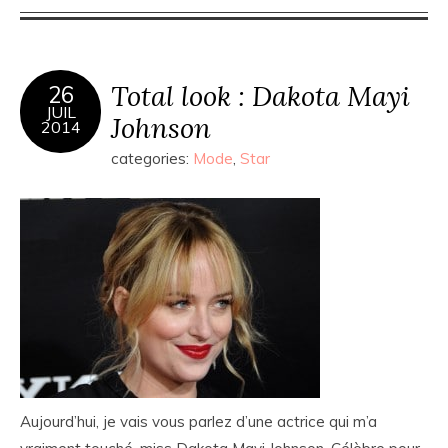
Total look : Dakota Mayi
26
JUIL
Johnson
2014
categories:
Mode
,
Star
Aujourd’hui, je vais vous parlez d’une actrice qui m’a