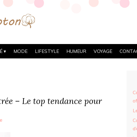
É
MODE
LIFESTYLE
HUMEUR
VOYAGE
CONTA
C
trée – Le top tendance pour
of
Le
e
C
d’