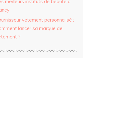
s meilleurs instituts de beauté à
ancy
ournisseur vetement personnalisé :
omment lancer sa marque de
êtement ?