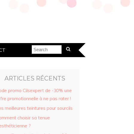
CT
ARTICLES RÉCENTS
ode promo Cilsexpert de -30% une
fre promotionnelle à ne pas rater !
s meilleures teintures pour sourcils
omment choisir sa tenue
esthéticienne ?