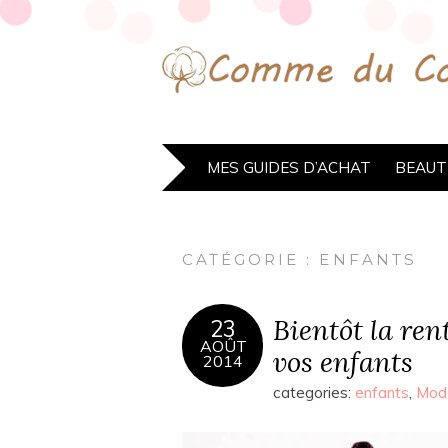
MES GUIDES D’ACHAT
BEAUT
CATÉGORIE :
ENFANTS
Bientôt la ren
23
AOÛT
vos enfants
2014
categories:
enfants
,
Mod