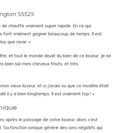
mington S5525
s de chauffe vraiment super rapide. En ce qui
rges font vraiment gagner beaucoup de temps. Il est
plus que ravie. »
e, et tout le monde disait du bien de ce lisseur. Je ne
rès bien sûr mes cheveux frisés, et très
mon vieux lisseur, et si j’avais su que ce modèle était
é il y a bien longtemps. Il est vraiment top ! »
nique
es après le passage de votre lisseur, alors c’est
. Sa fonction ionique génère des ions négatifs qui