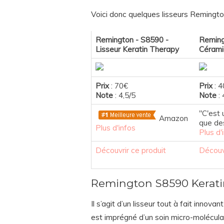
Voici donc quelques lisseurs Remington
Remington - S8590 -
Remin
Lisseur Keratin Therapy
Cérami
Prix
: 70€
Prix
: 4
Note
: 4,5/5
Note
: 
"C'est 
Amazon
que de
Plus d'infos
Plus d'
Découvrir ce produit
Découvr
Remington S8590 Kerati
Il s’agit d’un lisseur tout à fait inno
est imprégné d’un soin micro-moléculair