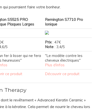
 qui pourraient faire votre bonheur.
gton S5525 PRO
Remington S7710 Pro
que Plaques Larges
Ionique
0€
Prix
: 47€
4,6/5
Note
: 3,4/5
un fer à lisser qui ne fera
"Le modèle contre les
s heureuses"
cheveux électriques"
infos
Plus d'infos
ir ce produit
Découvrir ce produit
n Therapy
vant dont le revêtement « Advanced Keratin Ceramic »
e à la kératine. Cela permet de nourrir le cheveu lors